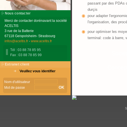
passant par des PDAs du
durçis
Nous contacter
pour adapter l'ergonomie
Merci de contacter dorénavant la société
l'organisation, des proc
ACELTIS
3 rue de la Batterie
pour optimiser les moye
67118 Geispolsheim- Strasbourg
terminal: code à barre, wi
infos@aceltis.fr
-
www.aceltis.fr
Tél : 03 88 78 85 95
Socié
Fax : 03 88 78 85 99
Extranet client
Concep
Veuillez vous identifier
Nom d'utilisateur
Mot de passe
S