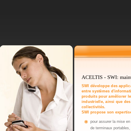
ACELTIS - SWI: mainte
SWI développe des applica
entre systèmes d'informati
produits pour améliorer 
industrielle, ainsi que de
collectivités.
SWI propose son expertis
pour assurer la mise en 
de terminaux portables,