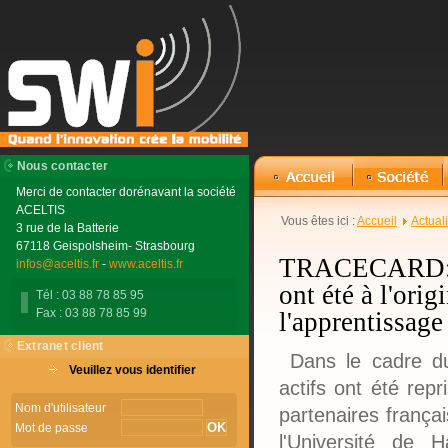
Nous contacter
Merci de contacter dorénavant la société
ACELTIS
Vous êtes ici :
Accueil
Actual
3 rue de la Batterie
67118 Geispolsheim- Strasbourg
TRACECARD: les
infos@aceltis.fr
-
www.aceltis.fr
ont été à l'ori
Tél : 03 88 78 85 95
Fax : 03 88 78 85 99
l'apprentissage
Extranet client
Dans le cadre d
Veuillez vous identifier
actifs ont été rep
Nom d'utilisateur
partenaires frança
Mot de passe
l'Université de 